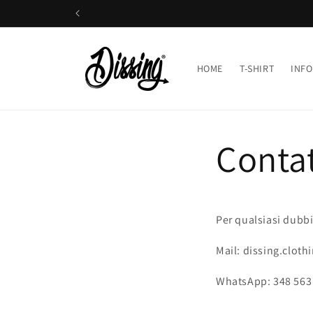
Vai
direttamente
ai contenuti
HOME
T-SHIRT
INFO
Contat
Per qualsiasi dubbi
Mail: dissing.clot
WhatsApp: 348 563