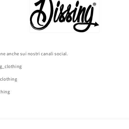
ine anche sui nostri canali social.
g_clothing
clothing
thing