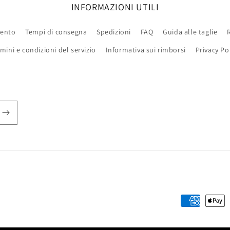
INFORMAZIONI UTILI
mento
Tempi di consegna
Spedizioni
FAQ
Guida alle taglie
mini e condizioni del servizio
Informativa sui rimborsi
Privacy Po
Metodi
di
pagamento