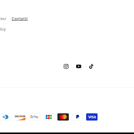
Resi
Contatti
licy
Instagram
YouTube
TikTok