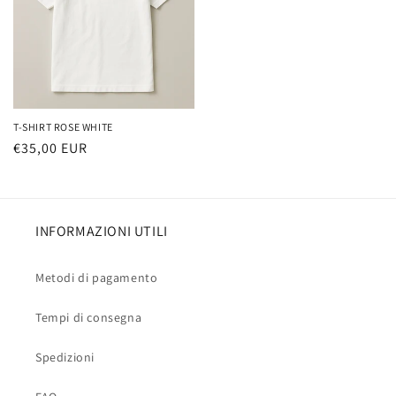
T-SHIRT ROSE WHITE
Prezzo
€35,00 EUR
di
listino
INFORMAZIONI UTILI
Metodi di pagamento
Tempi di consegna
Spedizioni