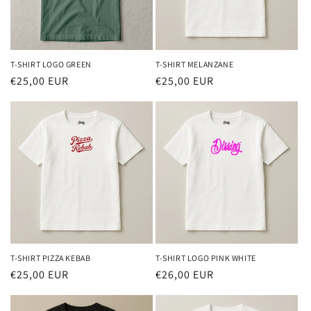
o
n
e
T-SHIRT LOGO GREEN
T-SHIRT MELANZANE
Prezzo
€25,00 EUR
Prezzo
€25,00 EUR
:
di
di
listino
listino
T-SHIRT PIZZA KEBAB
T-SHIRT LOGO PINK WHITE
Prezzo
€25,00 EUR
Prezzo
€26,00 EUR
di
di
listino
listino