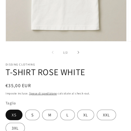
Apri
A
contenuti
c
multimediali
m
su
1
/
2
1
2
in
in
DISSING CLOTHING
finestra
fi
T-SHIRT ROSE WHITE
modale
m
Prezzo
€35,00 EUR
di
Imposte incluse.
Spese di spedizione
calcolate al check-out.
listino
Taglia
XS
S
M
L
XL
XXL
3XL