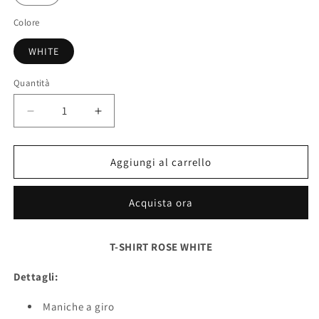
Colore
WHITE
Quantità
Quantità
Diminuisci
Aumenta
quantità
quantità
per
per
T-
T-
Aggiungi al carrello
SHIRT
SHIRT
ROSE
ROSE
Acquista ora
WHITE
WHITE
T-SHIRT ROSE WHITE
Dettagli:
Maniche a giro