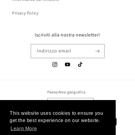
Privacy Policy
Iscriviti alla nostra newsletter!
Indirizzo email
Instagram
YouTube
TikTok
Paese/Area geografica
Italia | EUR €
This website uses cookies to ensure you
Metodi
get the best experience on our website.
di
Learn More