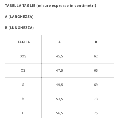
TABELLA TAGLIE (misure espresse in centimetri)
A (LARGHEZZA)
B (LUNGHEZZA)
TAGLIA
A
B
XXS
45,5
62
XS
47,5
65
S
49,5
69
M
53,5
73
L
56,5
75